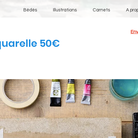
Bédés
Illustrations
Carnets
A pro
Env
quarelle 50€