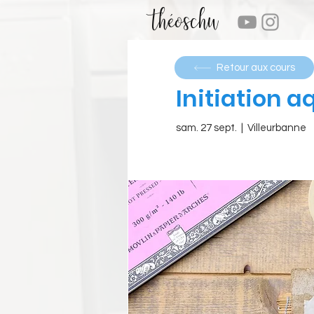
théoschu
Retour aux cours
Initiation a
sam. 27 sept.
  |  
Villeurbanne